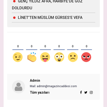
GENÇ YILDIZ AFRA, HARBiYE’DE GÖZ
DOLDURDU
LİNET’TEN MÜSLÜM GÜRSES’E VEFA
0
0
0
0
0
0
Admin
Mail: admin@magazincaddesi.com
Tüm yazıları