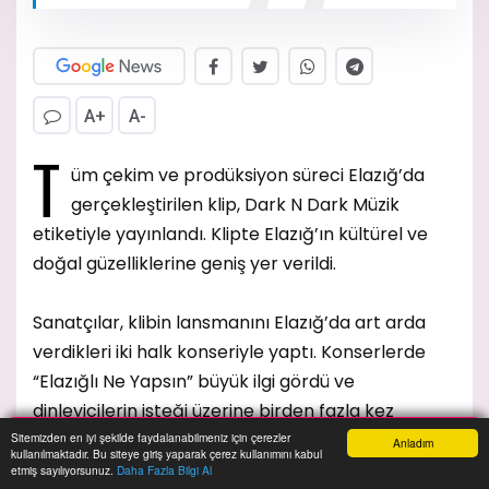
A+
A-
T
üm çekim ve prodüksiyon süreci Elazığ’da
gerçekleştirilen klip, Dark N Dark Müzik
etiketiyle yayınlandı. Klipte Elazığ’ın kültürel ve
doğal güzelliklerine geniş yer verildi.
Sanatçılar, klibin lansmanını Elazığ’da art arda
verdikleri iki halk konseriyle yaptı. Konserlerde
“Elazığlı Ne Yapsın” büyük ilgi gördü ve
dinleyicilerin isteği üzerine birden fazla kez
seslendirildi. Aynı gün klip de izleyiciyle buluştu.
Sitemizden en iyi şekilde faydalanabilmeniz için çerezler
Anladım
kullanılmaktadır. Bu siteye giriş yaparak çerez kullanımını kabul
Anasayfa
Yazarlar
Haber Ara
İhbar Hattı
Menu
etmiş sayılıyorsunuz.
Daha Fazla Bilgi Al