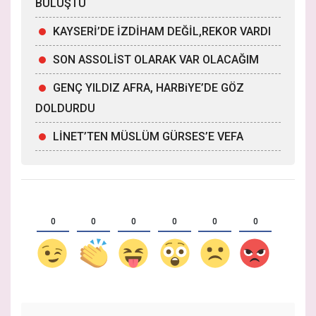
BULUŞTU
KAYSERİ’DE İZDİHAM DEĞİL,REKOR VARDI
SON ASSOLİST OLARAK VAR OLACAĞIM
GENÇ YILDIZ AFRA, HARBiYE’DE GÖZ
DOLDURDU
LİNET’TEN MÜSLÜM GÜRSES’E VEFA
0
0
0
0
0
0