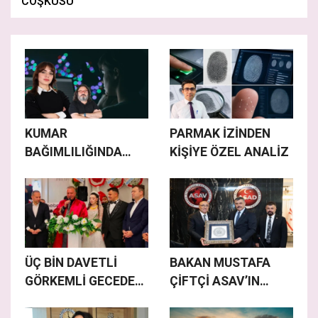
COŞKUSU
KUMAR
PARMAK İZİNDEN
BAĞIMLILIĞINDA
KİŞİYE ÖZEL ANALİZ
KAYBEDİLEN
YALNIZCA PARA
DEĞİL
ÜÇ BİN DAVETLİ
BAKAN MUSTAFA
GÖRKEMLİ GECEDE
ÇİFTÇİ ASAV’IN
BULUŞTU
KONUĞU OLDU