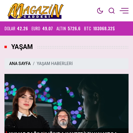
DOLAR
42.26
EURO
49.07
ALTIN
5726.6
BTC
103068.32$
YAŞAM
ANA SAYFA
YAŞAM HABERLERİ