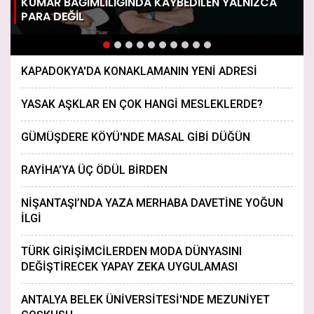
KUMAR BAĞIMLILIĞINDA KAYBEDİLEN YALNIZCA
PARA DEĞİL
KAPADOKYA'DA KONAKLAMANIN YENİ ADRESİ
YASAK AŞKLAR EN ÇOK HANGİ MESLEKLERDE?
GÜMÜŞDERE KÖYÜ'NDE MASAL GİBİ DÜĞÜN
RAYİHA’YA ÜÇ ÖDÜL BİRDEN
NİŞANTAŞI’NDA YAZA MERHABA DAVETİNE YOĞUN
İLGİ
TÜRK GİRİŞİMCİLERDEN MODA DÜNYASINI
DEĞİŞTİRECEK YAPAY ZEKA UYGULAMASI
ANTALYA BELEK ÜNİVERSİTESİ'NDE MEZUNİYET