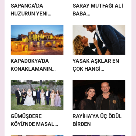
SAPANCA’DA
SARAY MUTFAĞI ALİ
HUZURUN YENİ
BABA
ADRESİ SAPANCA
LOKANTASINDA
KONAKLARI
BULUŞTU
KAPADOKYA'DA
YASAK AŞKLAR EN
KONAKLAMANIN
ÇOK HANGİ
YENİ ADRESİ
MESLEKLERDE?
GÜMÜŞDERE
RAYİHA’YA ÜÇ ÖDÜL
KÖYÜ'NDE MASAL
BİRDEN
GİBİ DÜĞÜN