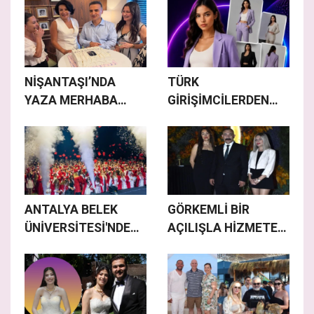
NİŞANTAŞI’NDA
TÜRK
YAZA MERHABA
GİRİŞİMCİLERDEN
DAVETİNE YOĞUN
MODA DÜNYASINI
İLGİ
DEĞİŞTİRECEK
YAPAY ZEKA
UYGULAMASI
ANTALYA BELEK
GÖRKEMLİ BİR
ÜNİVERSİTESİ'NDE
AÇILIŞLA HİZMETE
MEZUNİYET
GİRDİ
COŞKUSU