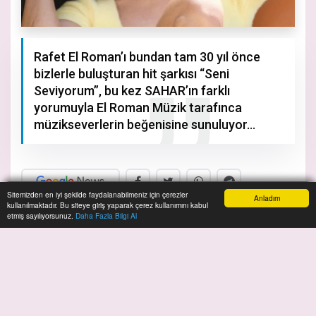
Rafet El Roman’ı bundan tam 30 yıl önce
bizlerle buluşturan hit şarkısı “Seni
Seviyorum”, bu kez SAHAR’ın farklı
yorumuyla El Roman Müzik tarafınca
müzikseverlerin beğenisine sunuluyor…
Sitemizden en iyi şekilde faydalanabilmeniz için çerezler
Anladım
kullanılmaktadır. Bu siteye giriş yaparak çerez kullanımını kabul
Anasayfa
Yazarlar
Haber Ara
İhbar Hattı
Menu
A+
A-
etmiş sayılıyorsunuz.
Daha Fazla Bilgi Al
A
lmanya’nın Hamburg şehrinde yaşayan
SAHAR, müzik dünyasına 10 yıl önce yine El
Roman Müzik tarafınca çıkarılan Kördüğüm isimli
albümle merhaba demişti. Bu kez ; artık bir