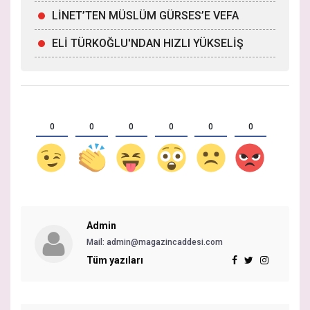
LİNET’TEN MÜSLÜM GÜRSES’E VEFA
ELİ TÜRKOĞLU'NDAN HIZLI YÜKSELİŞ
0
0
0
0
0
0
Admin
Mail:
admin@magazincaddesi.com
Tüm yazıları