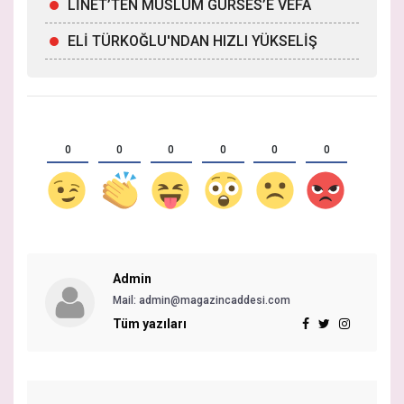
LİNET’TEN MÜSLÜM GÜRSES’E VEFA
ELİ TÜRKOĞLU'NDAN HIZLI YÜKSELİŞ
0
0
0
0
0
0
Admin
Mail: admin@magazincaddesi.com
Tüm yazıları