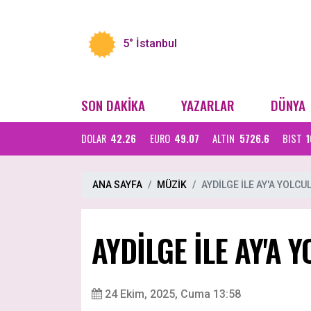
5°
İstanbul
SON DAKİKA
YAZARLAR
DÜNYA
DOLAR
42.26
EURO
49.07
ALTIN
5726.6
BIST
1
ANA SAYFA
MÜZİK
AYDİLGE İLE AY'A YOLCU
AYDİLGE İLE AY'A 
24 Ekim, 2025, Cuma 13:58