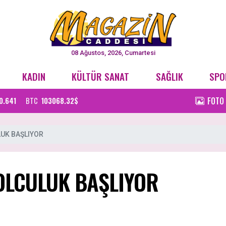
08 Ağustos, 2026, Cumartesi
KADIN
KÜLTÜR SANAT
SAĞLIK
SPO
FOTO
0.641
BTC
103068.32$
LUK BAŞLIYOR
YOLCULUK BAŞLIYOR