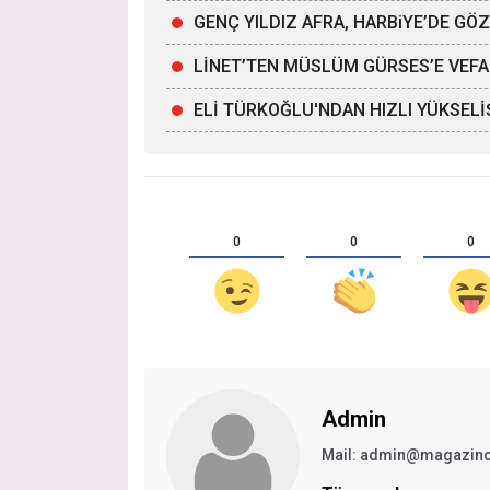
GENÇ YILDIZ AFRA, HARBiYE’DE G
LİNET’TEN MÜSLÜM GÜRSES’E VEFA
ELİ TÜRKOĞLU'NDAN HIZLI YÜKSELİ
0
0
0
Admin
Mail:
admin@magazinc