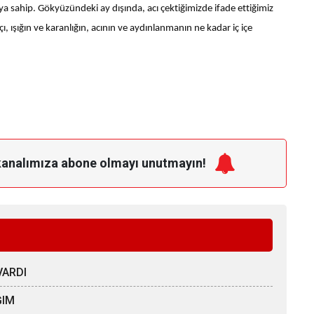
 sahip. Gökyüzündeki ay dışında, acı çektiğimizde ifade ettiğimiz
tçı, ışığın ve karanlığın, acının ve aydınlanmanın ne kadar iç içe
kanalımıza
abone olmayı unutmayın!
VARDI
ĞIM