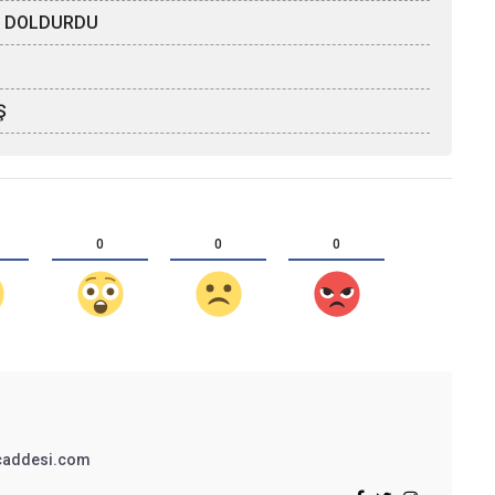
ÖZ DOLDURDU
Ş
0
0
0
addesi.com