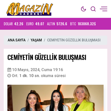
DOLAR
42.26
EURO
49.07
ALTIN
5726.6
BTC
103068.32$
ANA SAYFA
YAŞAM
CEMİYETİN GÜZELLİK BULUŞMASI
CEMİYETİN GÜZELLİK BULUŞMASI
10 Mayıs, 2024, Cuma 19:16
Ort.
1 dk. 10 sn.
okuma süresi