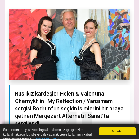
Rus ikiz kardeşler Helen & Valentina
Chernykh'in ''My Reflectıon / Yansımam''
sergisi Bodrum'un seçkin isimlerini bir araya
getiren Merqezart Alternatif Sanat’ta
sergilendi.
Sitemizden en iyi şekilde faydalanabilmeniz için çerezler
Anladım
kullanılmaktadır. Bu siteye giriş yaparak çerez kullanımını kabul
Anasayfa
Yazarlar
Haber Ara
İhbar Hattı
Menu
etmiş sayılıyorsunuz.
Daha Fazla Bilgi Al