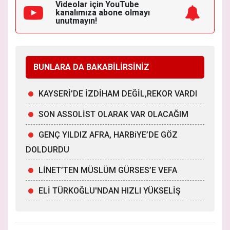
Videolar için YouTube
kanalımıza
abone olmayı
unutmayın!
BUNLARA DA BAKABİLİRSİNİZ
KAYSERİ’DE İZDİHAM DEĞİL,REKOR VARDI
SON ASSOLİST OLARAK VAR OLACAĞIM
GENÇ YILDIZ AFRA, HARBiYE’DE GÖZ
DOLDURDU
LİNET’TEN MÜSLÜM GÜRSES’E VEFA
ELİ TÜRKOĞLU'NDAN HIZLI YÜKSELİŞ