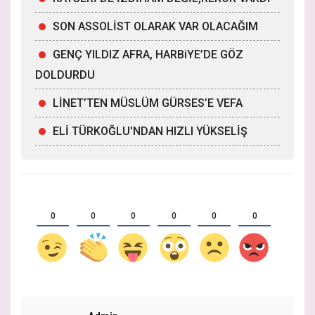
SON ASSOLİST OLARAK VAR OLACAĞIM
GENÇ YILDIZ AFRA, HARBiYE’DE GÖZ
DOLDURDU
LİNET’TEN MÜSLÜM GÜRSES’E VEFA
ELİ TÜRKOĞLU'NDAN HIZLI YÜKSELİŞ
0
0
0
0
0
0