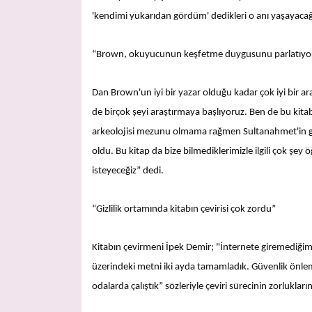
'kendimi yukarıdan gördüm' dedikleri o anı yaşayacağız.
“Brown, okuyucunun keşfetme duygusunu parlatıyo
Dan Brown'un iyi bir yazar olduğu kadar çok iyi bir a
de birçok şeyi araştırmaya başlıyoruz. Ben de bu kita
arkeolojisi mezunu olmama rağmen Sultanahmet'in g
oldu. Bu kitap da bize bilmediklerimizle ilgili çok şe
isteyeceğiz” dedi.
“Gizlilik ortamında kitabın çevirisi çok zordu”
Kitabın çevirmeni İpek Demir; "İnternete giremediğimiz
üzerindeki metni iki ayda tamamladık. Güvenlik önlem
odalarda çalıştık” sözleriyle çeviri sürecinin zorlukların