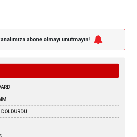
kanalımıza
abone olmayı unutmayın!
VARDI
ĞIM
ÖZ DOLDURDU
Ş