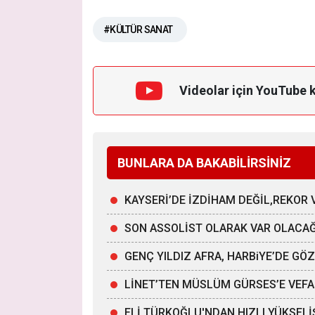
#KÜLTÜR SANAT
Videolar için YouTube 
BUNLARA DA BAKABİLİRSİNİZ
KAYSERİ’DE İZDİHAM DEĞİL,REKOR 
SON ASSOLİST OLARAK VAR OLACA
GENÇ YILDIZ AFRA, HARBiYE’DE G
LİNET’TEN MÜSLÜM GÜRSES’E VEFA
ELİ TÜRKOĞLU'NDAN HIZLI YÜKSELİ