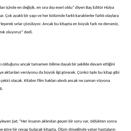
arı içinde en değişik, en sıra dışı eseri oldu” diyen Baş Editör Hülya
r. Çok ayaklı bir yapı ve her bölümde farklı karakterler farklı olaylara
rleşerek sırlar çözülüyor. Ancak bu kitapta en büyük fark ne derseniz,
anık oluyoruz” dedi.
cı olduğunu ancak tamamen bilime dayalı bir şekilde devam ettiğini
 aktarılan versiyonu da büyük ilgi görecek. Çünkü tıpkı bu kitap gibi
i çekici olacak. Kitabın film hakları alındı ancak ne zaman vizyona
i.
yleyen Şat; "Her insanın aklından geçen bir soru var, öldükten sonra
e göre bir cevap bulacak kitapta. Ölüm döşeğinde yatan hastaların