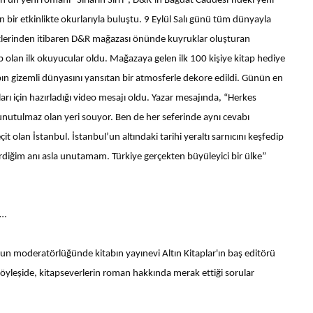
'un yeni romanı "Sırların Sırrı", D&R’ın Bağdat Caddesi’ndeki yeni
bir etkinlikte okurlarıyla buluştu. 9 Eylül Salı günü tüm dünyayla
aatlerinden itibaren D&R mağazası önünde kuyruklar oluşturan
ahip olan ilk okuyucular oldu. Mağazaya gelen ilk 100 kişiye kitap hediye
bın gizemli dünyasını yansıtan bir atmosferle dekore edildi. Günün en
rı için hazırladığı video mesajı oldu. Yazar mesajında, “Herkes
nutulmaz olan yeri souyor. Ben de her seferinde aynı cevabı
t olan İstanbul. İstanbul’un altındaki tarihi yeraltı sarnıcını keşfedip
diğim anı asla unutamam. Türkiye gerçekten büyüleyici bir ülke”
r…
n moderatörlüğünde kitabın yayınevi Altın Kitaplar'ın baş editörü
 söyleşide, kitapseverlerin roman hakkında merak ettiği sorular