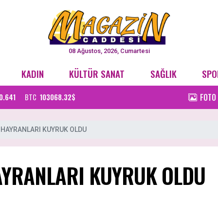
08 Ağustos, 2026, Cumartesi
KADIN
KÜLTÜR SANAT
SAĞLIK
SPO
FOTO
0.641
BTC
103068.32$
 HAYRANLARI KUYRUK OLDU
AYRANLARI KUYRUK OLDU