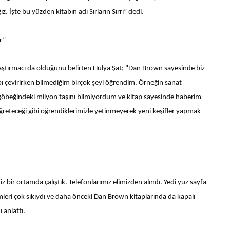
 İşte bu yüzden kitabın adı Sırların Sırrı” dedi.
r”
raştırmacı da olduğunu belirten Hülya Şat; "Dan Brown sayesinde biz
bı çevirirken bilmediğim birçok şeyi öğrendim. Örneğin sanat
öbeğindeki milyon taşını bilmiyordum ve kitap sayesinde haberim
y öğreteceği gibi öğrendiklerimizle yetinmeyerek yeni keşifler yapmak
 bir ortamda çalıştık. Telefonlarımız elimizden alındı. Yedi yüz sayfa
leri çok sıkıydı ve daha önceki Dan Brown kitaplarında da kapalı
ı anlattı.