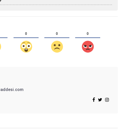
0
0
0
addesi.com