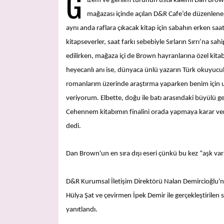
G
izem ve gerilim türünün usta kalemi Dan Brown
mağazası içinde açılan D&R Cafe’de düzenlenen 
aynı anda raflara çıkacak kitap için sabahın erken s
kitapseverler, saat farkı sebebiyle Sırların Sırrı’na s
edilirken, mağaza içi de Brown hayranlarına özel kita
heyecanlı anı ise, dünyaca ünlü yazarın Türk okuyucula
romanlarım üzerinde araştırma yaparken benim için u
veriyorum. Elbette, doğu ile batı arasındaki büyülü geçi
Cehennem kitabımın finalini orada yapmaya karar ver
dedi.
Dan Brown'un en sıra dışı eseri çünkü bu kez “aşk va
D&R Kurumsal İletişim Direktörü Nalan Demircioğlu'nu
Hülya Şat ve çevirmen İpek Demir ile gerçekleştirilen
yanıtlandı.