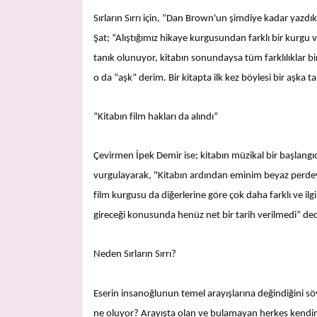
Sırların Sırrı için, “Dan Brown'un şimdiye kadar yazdıkl
Şat; “Alıştığımız hikaye kurgusundan farklı bir kurgu va
tanık olunuyor, kitabın sonundaysa tüm farklılıklar bi
o da “aşk” derim. Bir kitapta ilk kez böylesi bir aşka t
“Kitabın film hakları da alındı”
Çevirmen İpek Demir ise; kitabın müzikal bir başlangı
vurgulayarak, "Kitabın ardından eminim beyaz perdeye
film kurgusu da diğerlerine göre çok daha farklı ve ilg
gireceği konusunda henüz net bir tarih verilmedi” ded
Neden Sırların Sırrı?
Eserin insanoğlunun temel arayışlarına değindiğini sö
ne oluyor? Arayışta olan ve bulamayan herkes kendin