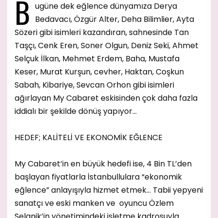
B
ugüne dek eğlence dünyamıza Derya
Bedavacı, Özgür Alter, Deha Bilimlier, Ayta
Sözeri gibi isimleri kazandıran, sahnesinde Tan
Taşçı, Cenk Eren, Soner Olgun, Deniz Seki, Ahmet
Selçuk İlkan, Mehmet Erdem, Baha, Mustafa
Keser, Murat Kurşun, cevher, Haktan, Coşkun
Sabah, Kibariye, Sevcan Orhon gibi isimleri
ağırlayan My Cabaret eskisinden çok daha fazla
iddialı bir şekilde dönüş yapıyor…
HEDEF; KALİTELİ VE EKONOMİK EĞLENCE
My Cabaret’in en büyük hedefi ise, 4 Bin TL’den
başlayan fiyatlarla İstanbullulara “ekonomik
eğlence” anlayışıyla hizmet etmek… Tabii yepyeni
sanatçı ve eski manken ve oyuncu Özlem
Selanik’in yönetimindeki işletme kadrosuyla…