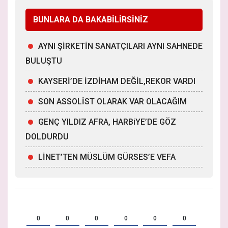
BUNLARA DA BAKABİLİRSİNİZ
AYNI ŞİRKETİN SANATÇILARI AYNI SAHNEDE
BULUŞTU
KAYSERİ’DE İZDİHAM DEĞİL,REKOR VARDI
SON ASSOLİST OLARAK VAR OLACAĞIM
GENÇ YILDIZ AFRA, HARBiYE’DE GÖZ
DOLDURDU
LİNET’TEN MÜSLÜM GÜRSES’E VEFA
0
0
0
0
0
0