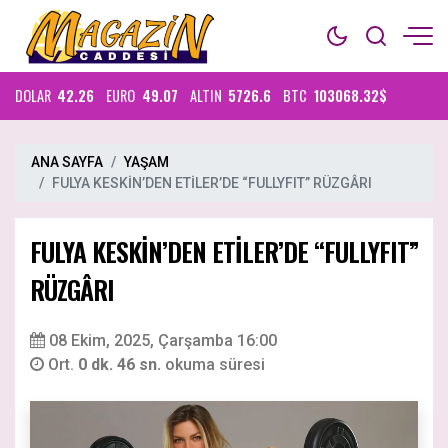
DOLAR
42.26
EURO
49.07
ALTIN
5726.6
BTC
103068.32$
ANA SAYFA
YAŞAM
FULYA KESKİN’DEN ETİLER’DE “FULLYFIT” RÜZGÂRI
FULYA KESKİN’DEN ETİLER’DE “FULLYFIT”
RÜZGÂRI
08 Ekim, 2025, Çarşamba 16:00
Ort.
0 dk. 46 sn.
okuma süresi