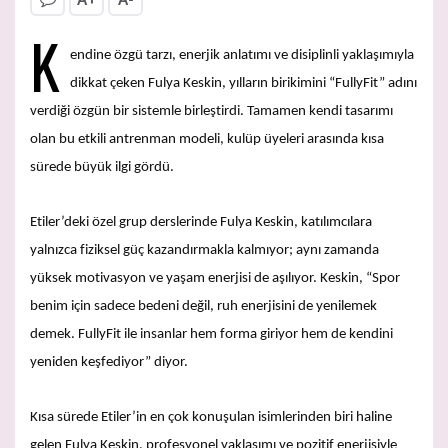
K
endine özgü tarzı, enerjik anlatımı ve disiplinli yaklaşımıyla
dikkat çeken Fulya Keskin, yılların birikimini “FullyFit” adını
verdiği özgün bir sistemle birleştirdi. Tamamen kendi tasarımı
olan bu etkili antrenman modeli, kulüp üyeleri arasında kısa
sürede büyük ilgi gördü.
Etiler’deki özel grup derslerinde Fulya Keskin, katılımcılara
yalnızca fiziksel güç kazandırmakla kalmıyor; aynı zamanda
yüksek motivasyon ve yaşam enerjisi de aşılıyor. Keskin, “Spor
benim için sadece bedeni değil, ruh enerjisini de yenilemek
demek. FullyFit ile insanlar hem forma giriyor hem de kendini
yeniden keşfediyor” diyor.
Kısa sürede Etiler’in en çok konuşulan isimlerinden biri haline
gelen Fulya Keskin, profesyonel yaklaşımı ve pozitif enerjisiyle