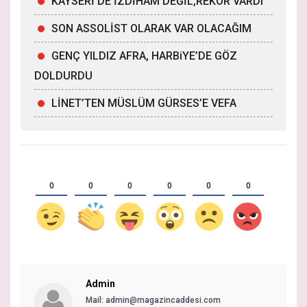
KAYSERİ’DE İZDİHAM DEĞİL,REKOR VARDI
SON ASSOLİST OLARAK VAR OLACAĞIM
GENÇ YILDIZ AFRA, HARBiYE’DE GÖZ
DOLDURDU
LİNET’TEN MÜSLÜM GÜRSES’E VEFA
0
0
0
0
0
0
Admin
Mail:
admin@magazincaddesi.com