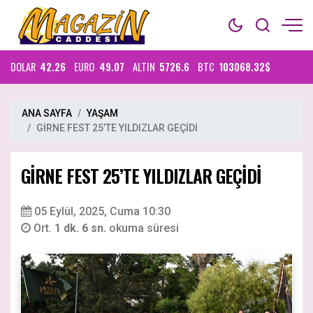
DOLAR
42.26
EURO
49.07
ALTIN
5726.6
BTC
103068.32$
ANA SAYFA
YAŞAM
GİRNE FEST 25’TE YILDIZLAR GEÇİDİ
GİRNE FEST 25’TE YILDIZLAR GEÇİDİ
05 Eylül, 2025, Cuma 10:30
Ort.
1 dk. 6 sn.
okuma süresi