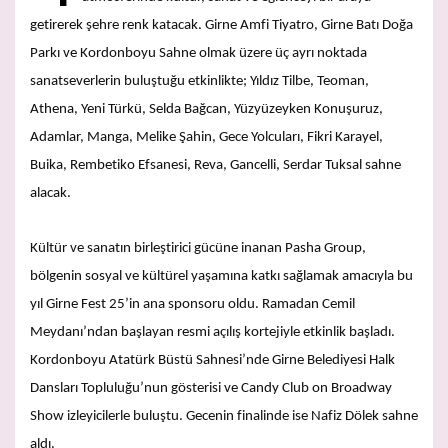
getirerek şehre renk katacak. Girne Amfi Tiyatro, Girne Batı Doğa
Parkı ve Kordonboyu Sahne olmak üzere üç ayrı noktada
sanatseverlerin buluştuğu etkinlikte; Yıldız Tilbe, Teoman,
Athena, Yeni Türkü, Selda Bağcan, Yüzyüzeyken Konuşuruz,
Adamlar, Manga, Melike Şahin, Gece Yolcuları, Fikri Karayel,
Buika, Rembetiko Efsanesi, Reva, Gancelli, Serdar Tuksal sahne
alacak.
Kültür ve sanatın birleştirici gücüne inanan Pasha Group,
bölgenin sosyal ve kültürel yaşamına katkı sağlamak amacıyla bu
yıl Girne Fest 25’in ana sponsoru oldu. Ramadan Cemil
Meydanı’ndan başlayan resmi açılış kortejiyle etkinlik başladı.
Kordonboyu Atatürk Büstü Sahnesi’nde Girne Belediyesi Halk
Dansları Topluluğu’nun gösterisi ve Candy Club on Broadway
Show izleyicilerle buluştu. Gecenin finalinde ise Nafiz Dölek sahne
aldı.