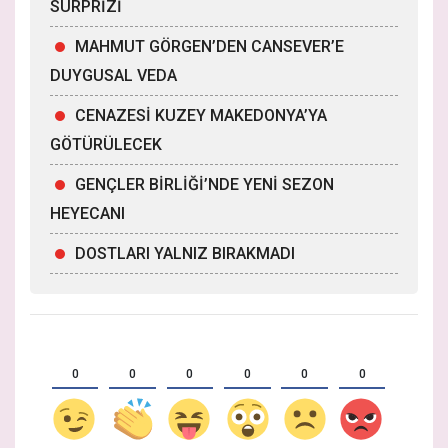
SÜRPRİZİ
MAHMUT GÖRGEN’DEN CANSEVER’E
DUYGUSAL VEDA
CENAZESİ KUZEY MAKEDONYA’YA
GÖTÜRÜLECEK
GENÇLER BİRLİĞİ’NDE YENİ SEZON
HEYECANI
DOSTLARI YALNIZ BIRAKMADI
0
0
0
0
0
0