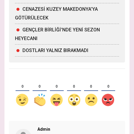
CENAZESİ KUZEY MAKEDONYA’YA
GÖTÜRÜLECEK
GENÇLER BİRLİĞİ’NDE YENİ SEZON
HEYECANI
DOSTLARI YALNIZ BIRAKMADI
0
0
0
0
0
0
Admin