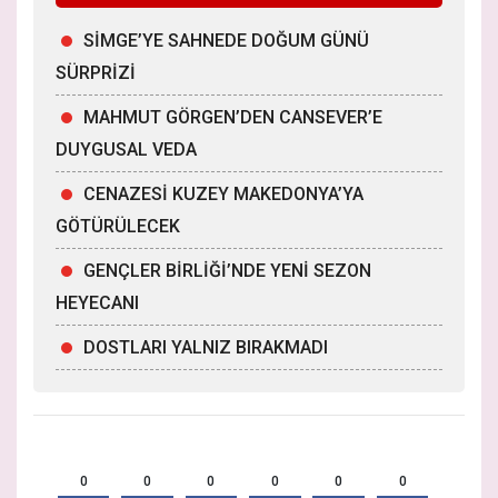
SİMGE’YE SAHNEDE DOĞUM GÜNÜ
SÜRPRİZİ
MAHMUT GÖRGEN’DEN CANSEVER’E
DUYGUSAL VEDA
CENAZESİ KUZEY MAKEDONYA’YA
GÖTÜRÜLECEK
GENÇLER BİRLİĞİ’NDE YENİ SEZON
HEYECANI
DOSTLARI YALNIZ BIRAKMADI
0
0
0
0
0
0