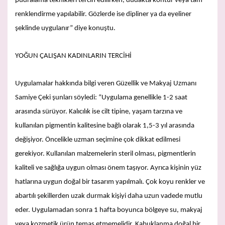
pudralama teknikleri tercih edilirken, dudakta kontür veya tam
renklendirme yapılabilir. Gözlerde ise dipliner ya da eyeliner
şeklinde uygulanır” diye konuştu.
YOĞUN ÇALIŞAN KADINLARIN TERCİHİ
Uygulamalar hakkında bilgi veren Güzellik ve Makyaj Uzmanı
Samiye Çeki şunları söyledi: “Uygulama genellikle 1-2 saat
arasında sürüyor. Kalıcılık ise cilt tipine, yaşam tarzına ve
kullanılan pigmentin kalitesine bağlı olarak 1,5-3 yıl arasında
değişiyor. Öncelikle uzman seçimine çok dikkat edilmesi
gerekiyor. Kullanılan malzemelerin steril olması, pigmentlerin
kaliteli ve sağlığa uygun olması önem taşıyor. Ayrıca kişinin yüz
hatlarına uygun doğal bir tasarım yapılmalı. Çok koyu renkler ve
abartılı şekillerden uzak durmak kişiyi daha uzun vadede mutlu
eder. Uygulamadan sonra 1 hafta boyunca bölgeye su, makyaj
veya kozmetik ürün temas etmemelidir. Kabuklanma doğal bir