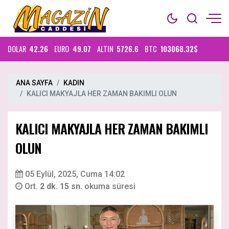
DOLAR
42.26
EURO
49.07
ALTIN
5726.6
BTC
103068.32$
ANA SAYFA
KADIN
KALICI MAKYAJLA HER ZAMAN BAKIMLI OLUN
KALICI MAKYAJLA HER ZAMAN BAKIMLI
OLUN
05 Eylül, 2025, Cuma 14:02
Ort.
2 dk. 15 sn.
okuma süresi