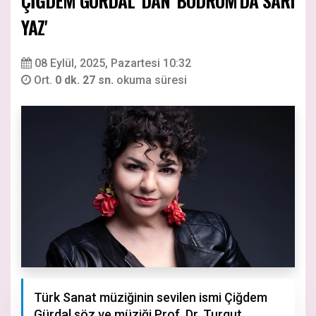
ÇİĞDEM GÜRDAL 'DAN 'BODRUM'DA SARI
YAZ'
08 Eylül, 2025, Pazartesi 10:32
Ort.
0 dk. 27 sn.
okuma süresi
Türk Sanat müziğinin sevilen ismi Çiğdem
Gürdal söz ve müziği Prof. Dr. Turgut