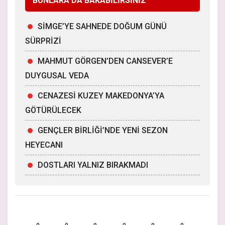
BUNLARA DA BAKABİLİRSİNİZ
SİMGE’YE SAHNEDE DOĞUM GÜNÜ
SÜRPRİZİ
MAHMUT GÖRGEN’DEN CANSEVER’E
DUYGUSAL VEDA
CENAZESİ KUZEY MAKEDONYA’YA
GÖTÜRÜLECEK
GENÇLER BİRLİĞİ’NDE YENİ SEZON
HEYECANI
DOSTLARI YALNIZ BIRAKMADI