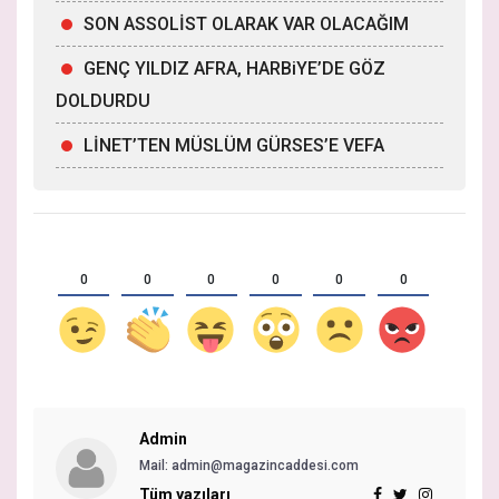
SON ASSOLİST OLARAK VAR OLACAĞIM
GENÇ YILDIZ AFRA, HARBiYE’DE GÖZ
DOLDURDU
LİNET’TEN MÜSLÜM GÜRSES’E VEFA
0
0
0
0
0
0
Admin
Mail:
admin@magazincaddesi.com
Tüm yazıları