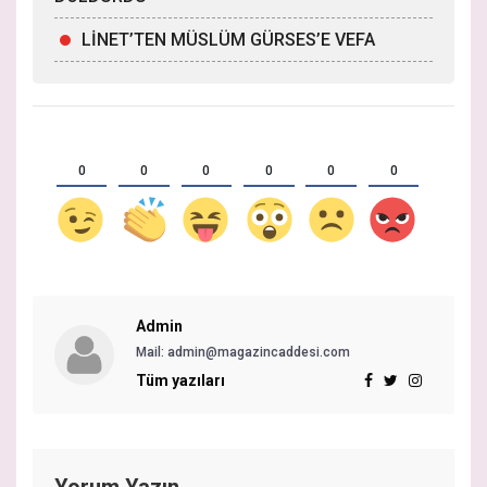
LİNET’TEN MÜSLÜM GÜRSES’E VEFA
0
0
0
0
0
0
Admin
Mail: admin@magazincaddesi.com
Tüm yazıları