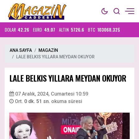
DOLAR
42.26
EURO
49.07
ALTIN
5726.6
BTC
103068.32$
ANA SAYFA
MAGAZİN
LALE BELKIS YILLARA MEYDAN OKUYOR
LALE BELKIS YILLARA MEYDAN OKUYOR
07 Aralık, 2024, Cumartesi 10:59
Ort.
0 dk. 51 sn.
okuma süresi