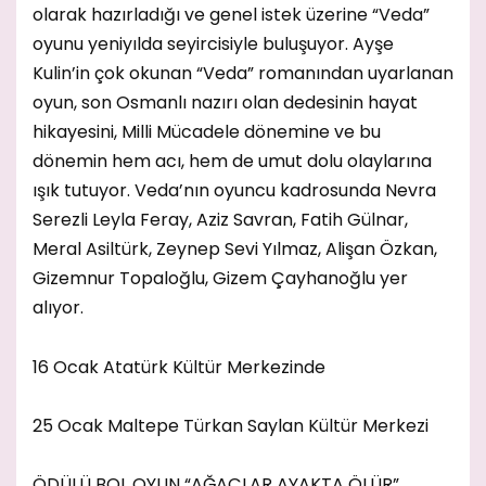
olarak hazırladığı ve genel istek üzerine “Veda”
oyunu yeniyılda seyircisiyle buluşuyor. Ayşe
Kulin’in çok okunan “Veda” romanından uyarlanan
oyun, son Osmanlı nazırı olan dedesinin hayat
hikayesini, Milli Mücadele dönemine ve bu
dönemin hem acı, hem de umut dolu olaylarına
ışık tutuyor. Veda’nın oyuncu kadrosunda Nevra
Serezli Leyla Feray, Aziz Savran, Fatih Gülnar,
Meral Asiltürk, Zeynep Sevi Yılmaz, Alişan Özkan,
Gizemnur Topaloğlu, Gizem Çayhanoğlu yer
alıyor.
16 Ocak Atatürk Kültür Merkezinde
25 Ocak Maltepe Türkan Saylan Kültür Merkezi
ÖDÜLÜ BOL OYUN “AĞAÇLAR AYAKTA ÖLÜR”