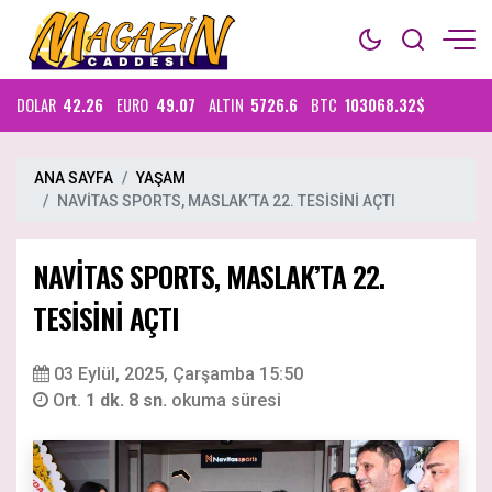
DOLAR
42.26
EURO
49.07
ALTIN
5726.6
BTC
103068.32$
ANA SAYFA
YAŞAM
NAVİTAS SPORTS, MASLAK’TA 22. TESİSİNİ AÇTI
NAVİTAS SPORTS, MASLAK’TA 22.
TESİSİNİ AÇTI
03 Eylül, 2025, Çarşamba 15:50
Ort.
1 dk. 8 sn.
okuma süresi