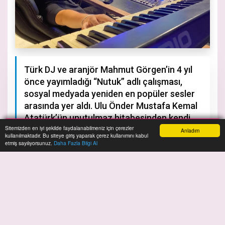
Türk DJ ve aranjör Mahmut Görgen’in 4 yıl
önce yayımladığı “Nutuk” adlı çalışması,
sosyal medyada yeniden en popüler sesler
arasında yer aldı. Ulu Önder Mustafa Kemal
Atatürk’ün unutulmaz hitabesinden kendi
Sitemizden en iyi şekilde faydalanabilmeniz için çerezler
ses kayıtlarının kullanılmasıyla hazırlanan
Anladım
kullanılmaktadır. Bu siteye giriş yaparak çerez kullanımını kabul
Anasayfa
Yazarlar
Haber Ara
İhbar Hattı
Menu
şarkı, özellikle genç içerik üreticiler
etmiş sayılıyorsunuz.
Daha Fazla Bilgi Al
tarafından büyük ilgi görüyor.
A+
A-