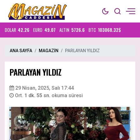
DOLAR
42.26
EURO
49.07
ALTIN
5726.6
BTC
103068.32$
ANA SAYFA
MAGAZİN
PARLAYAN YILDIZ
PARLAYAN YILDIZ
29 Nisan, 2025, Salı 17:44
Ort.
1 dk. 55 sn.
okuma süresi