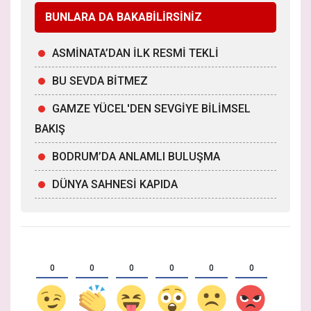
BUNLARA DA BAKABİLİRSİNİZ
ASMİNATA’DAN İLK RESMİ TEKLİ
BU SEVDA BİTMEZ
GAMZE YÜCEL'DEN SEVGİYE BİLİMSEL
BAKIŞ
BODRUM’DA ANLAMLI BULUŞMA
DÜNYA SAHNESİ KAPIDA
0
0
0
0
0
0