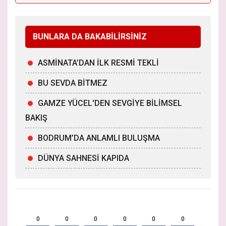
BUNLARA DA BAKABİLİRSİNİZ
ASMİNATA’DAN İLK RESMİ TEKLİ
BU SEVDA BİTMEZ
GAMZE YÜCEL'DEN SEVGİYE BİLİMSEL
BAKIŞ
BODRUM’DA ANLAMLI BULUŞMA
DÜNYA SAHNESİ KAPIDA
0
0
0
0
0
0