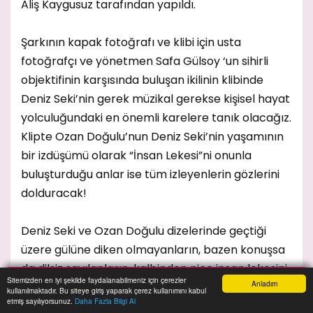
Aliş Kaygusuz tarafından yapıldı.
Şarkının kapak fotoğrafı ve klibi için usta
fotoğrafçı ve yönetmen Safa Gülsoy ‘un sihirli
objektifinin karşısında buluşan ikilinin klibinde
Deniz Seki’nin gerek müzikal gerekse kişisel hayat
yolculuğundaki en önemli karelere tanık olacağız.
Klipte Ozan Doğulu’nun Deniz Seki’nin yaşamının
bir izdüşümü olarak “İnsan Lekesi”ni onunla
buluşturduğu anlar ise tüm izleyenlerin gözlerini
dolduracak!
Deniz Seki ve Ozan Doğulu dizelerinde geçtiği
üzere gülüne diken olmayanların, bazen konuşsa
da dilsiz sayılanların, kalbinden nice insan lekesini
Sitemizden en iyi şekilde faydalanabilmeniz için çerezler
Anladım
çıkaramayanların isyanı olan yepyeni şarkılarıyla
kullanılmaktadır. Bu siteye giriş yaparak çerez kullanımını kabul
Anasayfa
Yazarlar
Haber Ara
İhbar Hattı
Menu
etmiş sayılıyorsunuz.
Daha Fazla Bilgi Al
sevenlerinin gönlünde bir kez daha taht kurarak