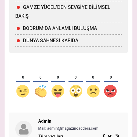
GAMZE YÜCEL'DEN SEVGİYE BİLİMSEL
BAKIŞ
BODRUM’DA ANLAMLI BULUŞMA
DÜNYA SAHNESİ KAPIDA
0
0
0
0
0
0
Admin
Mail:
admin@magazincaddesi.com
Tüm yazıları