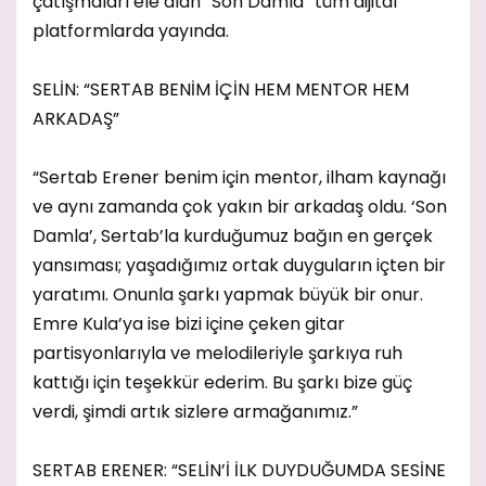
çatışmaları ele alan “Son Damla” tüm dijital
platformlarda yayında.
SELİN: “SERTAB BENİM İÇİN HEM MENTOR HEM
ARKADAŞ”
“Sertab Erener benim için mentor, ilham kaynağı
ve aynı zamanda çok yakın bir arkadaş oldu. ‘Son
Damla’, Sertab’la kurduğumuz bağın en gerçek
yansıması; yaşadığımız ortak duyguların içten bir
yaratımı. Onunla şarkı yapmak büyük bir onur.
Emre Kula’ya ise bizi içine çeken gitar
partisyonlarıyla ve melodileriyle şarkıya ruh
kattığı için teşekkür ederim. Bu şarkı bize güç
verdi, şimdi artık sizlere armağanımız.”
SERTAB ERENER: “SELİN’İ İLK DUYDUĞUMDA SESİNE