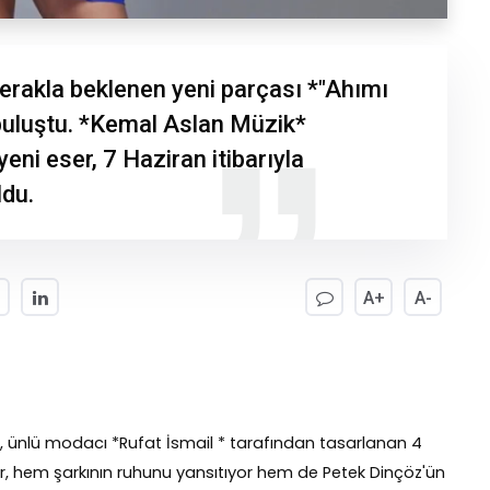
erakla beklenen yeni parçası *"Ahımı
 buluştu. *Kemal Aslan Müzik*
eni eser, 7 Haziran itibarıyla
ldu.
A+
A-
pte, ünlü modacı *Rufat İsmail * tarafından tasarlanan 4
lar, hem şarkının ruhunu yansıtıyor hem de Petek Dinçöz'ün