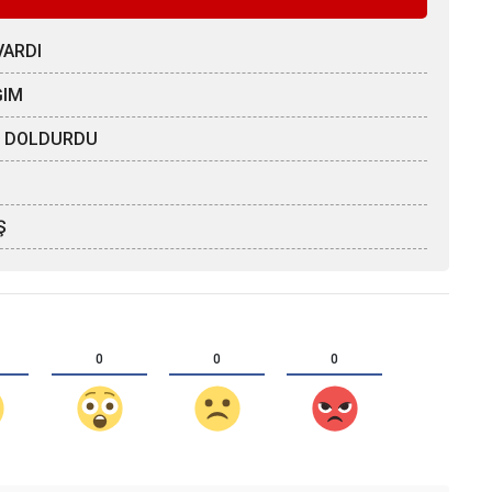
VARDI
ĞIM
ÖZ DOLDURDU
Ş
0
0
0