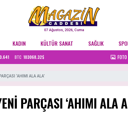
07 Ağustos, 2026, Cuma
KADIN
KÜLTÜR SANAT
SAĞLIK
SPO
FOTO
0.641
BTC
103068.32$
ARÇASI ‘AHIMI ALA ALA’
ENİ PARÇASI ‘AHIMI ALA A