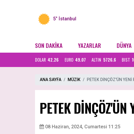
5°
İstanbul
SON DAKİKA
YAZARLAR
DÜNYA
DOLAR
42.26
EURO
49.07
ALTIN
5726.6
BIST
1
ANA SAYFA
MÜZİK
PETEK DİNÇÖZ'ÜN YENİ P
PETEK DİNÇÖZ'ÜN Y
08 Haziran, 2024, Cumartesi 11:25