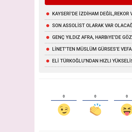
KAYSERİ’DE İZDİHAM DEĞİL,REKOR 
SON ASSOLİST OLARAK VAR OLACA
GENÇ YILDIZ AFRA, HARBiYE’DE G
LİNET’TEN MÜSLÜM GÜRSES’E VEFA
ELİ TÜRKOĞLU'NDAN HIZLI YÜKSELİ
0
0
0