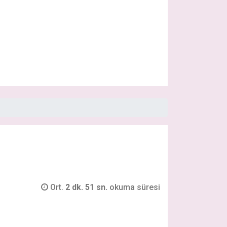
Ort.
2 dk. 51 sn.
okuma süresi