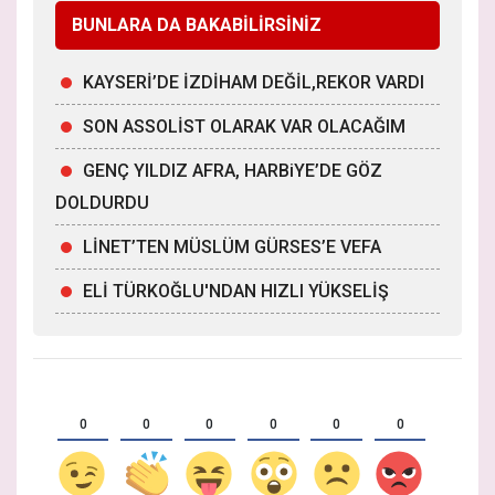
BUNLARA DA BAKABİLİRSİNİZ
KAYSERİ’DE İZDİHAM DEĞİL,REKOR VARDI
SON ASSOLİST OLARAK VAR OLACAĞIM
GENÇ YILDIZ AFRA, HARBiYE’DE GÖZ
DOLDURDU
LİNET’TEN MÜSLÜM GÜRSES’E VEFA
ELİ TÜRKOĞLU'NDAN HIZLI YÜKSELİŞ
0
0
0
0
0
0