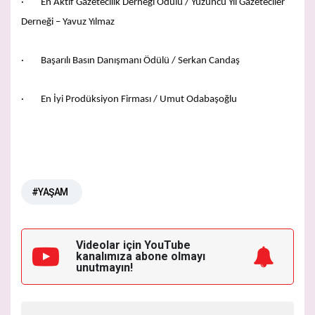
· En Aktif Gazetecilik Derneği Ödülü / Yüzüncü Yıl Gazeteciler
Derneği – Yavuz Yılmaz
· Başarılı Basın Danışmanı Ödülü / Serkan Candaş
· En İyi Prodüksiyon Firması / Umut Odabaşoğlu
#YAŞAM
Videolar için YouTube
kanalımıza
abone olmayı
unutmayın!