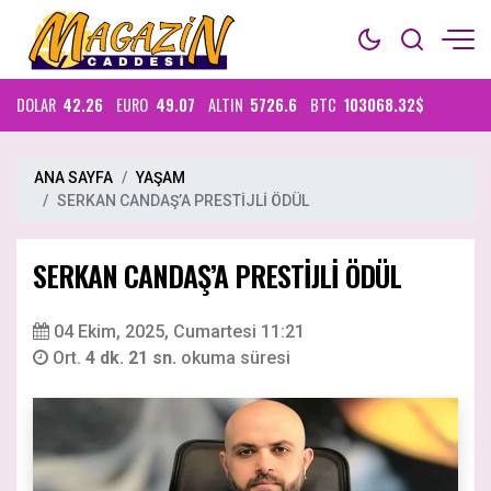
DOLAR
42.26
EURO
49.07
ALTIN
5726.6
BTC
103068.32$
ANA SAYFA
YAŞAM
SERKAN CANDAŞ’A PRESTİJLİ ÖDÜL
SERKAN CANDAŞ’A PRESTİJLİ ÖDÜL
04 Ekim, 2025, Cumartesi 11:21
Ort.
4 dk. 21 sn.
okuma süresi