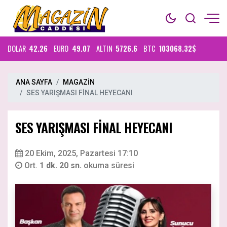
DOLAR
42.26
EURO
49.07
ALTIN
5726.6
BTC
103068.32$
ANA SAYFA
MAGAZİN
SES YARIŞMASI FİNAL HEYECANI
SES YARIŞMASI FİNAL HEYECANI
20 Ekim, 2025, Pazartesi 17:10
Ort.
1 dk. 20 sn.
okuma süresi