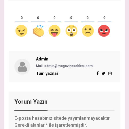
0
0
0
0
0
0
Admin
Mail:
admin@magazincaddesi.com
Tüm yazıları
Yorum Yazın
E-posta hesabınız sitede yayımlanmayacaktır.
Gerekli alanlar
*
ile işaretlenmişdir.