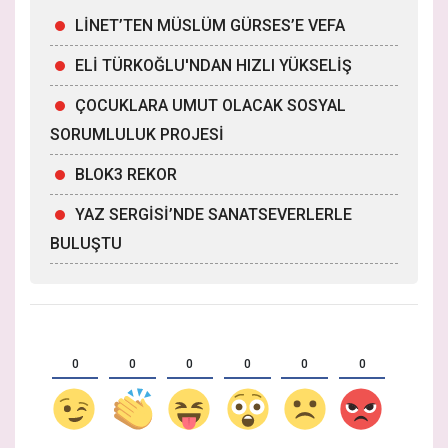
LİNET’TEN MÜSLÜM GÜRSES’E VEFA
ELİ TÜRKOĞLU'NDAN HIZLI YÜKSELİŞ
ÇOCUKLARA UMUT OLACAK SOSYAL
SORUMLULUK PROJESİ
BLOK3 REKOR
YAZ SERGİSİ’NDE SANATSEVERLERLE
BULUŞTU
0
0
0
0
0
0