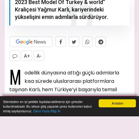
2023 Best Model Of Turkey & world”
Kraliçesi Yağmur Karlı, kariyerindeki
yükselişini emin adımlarla sürdürüyor.
A+
A-
M
odellik dünyasına attığı güçlü adımlarla
kısa sürede uluslararası platformlara
taşınan Karlı, hem Türkiye’yi başarıyla temsil
ediyor hem de elde ettiği başarılarla adını moda
Sitemizden en iyi şekilde faydalanabilmeniz için çerezler
Anladım
tarihine yıldız harflerle yazdırıyor.
kullanılmaktadır. Bu siteye giriş yaparak çerez kullanımını kabul
Anasayfa
Yazarlar
Haber Ara
İhbar Hattı
Menu
etmiş sayılıyorsunuz.
Daha Fazla Bilgi Al
Geçtiğimiz aylarda Cannes Film Festivali’nde
kırmızı halıya çıkan Yağmur Karlı, şıklığı, zarafeti