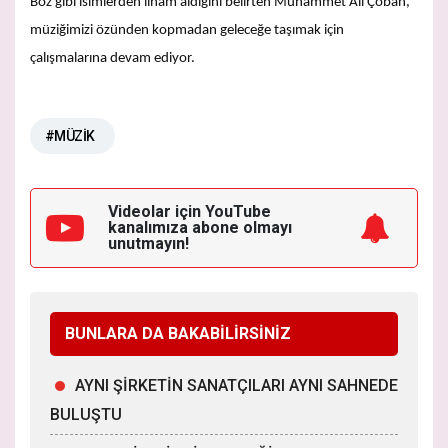
Boz gibi isimlerden ilham aldığını belirten Muhammet Ali Çoban,
müziğimizi özünden kopmadan geleceğe taşımak için
çalışmalarına devam ediyor.
#MÜZİK
Videolar için YouTube
kanalımıza
abone olmayı
unutmayın!
BUNLARA DA BAKABİLİRSİNİZ
AYNI ŞİRKETİN SANATÇILARI AYNI SAHNEDE
BULUŞTU