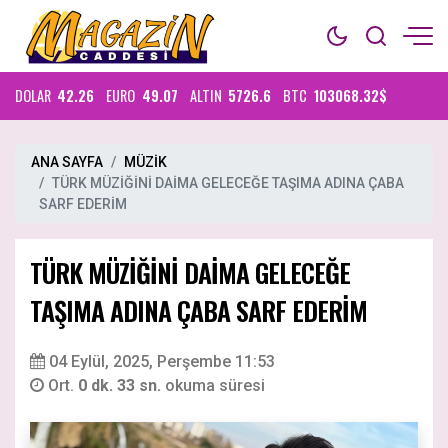
DOLAR
42.26
EURO
49.07
ALTIN
5726.6
BTC
103068.32$
ANA SAYFA
MÜZİK
TÜRK MÜZİĞİNİ DAİMA GELECEĞE TAŞIMA ADINA ÇABA
SARF EDERİM
TÜRK MÜZİĞİNİ DAİMA GELECEĞE
TAŞIMA ADINA ÇABA SARF EDERİM
04 Eylül, 2025, Perşembe 11:53
Ort.
0 dk. 33 sn.
okuma süresi