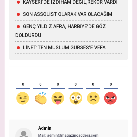
KAYSERİ’DE İZDİHAM DEĞİL,REKOR VARDI
SON ASSOLİST OLARAK VAR OLACAĞIM
GENÇ YILDIZ AFRA, HARBiYE’DE GÖZ
DOLDURDU
LİNET’TEN MÜSLÜM GÜRSES’E VEFA
0
0
0
0
0
0
Admin
Mail:
admin@magazincaddesi.com