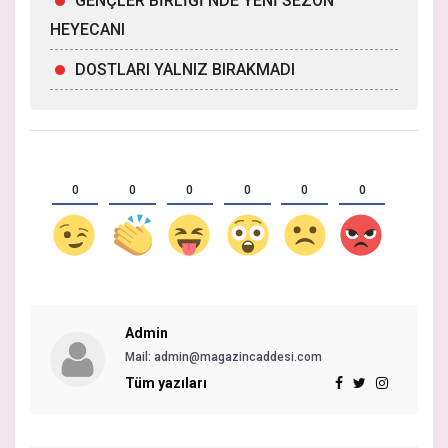
GENÇLER BİRLİĞİ’NDE YENİ SEZON
HEYECANI
DOSTLARI YALNIZ BIRAKMADI
0
0
0
0
0
0
Admin
Mail: admin@magazincaddesi.com
Tüm yazıları