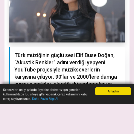
Türk müziğinin güçlü sesi Elif Buse Doğan,
“Akustik Renkler” adını verdiği yepyeni
YouTube projesiyle müzikseverlerin
karşısına çıkıyor. 90’lar ve 2000’lere damga
vurmuş şarkılar, akustik düzenlemeler ve
Sitemizden en iyi şekilde faydalanabilmeniz için çerezler
etkileyici görsel kurgular eşliğinde yeniden
Anladım
kullanılmaktadır. Bu siteye giriş yaparak çerez kullanımını kabul
Anasayfa
Yazarlar
Haber Ara
İhbar Hattı
Menu
hayat buluyor.
etmiş sayılıyorsunuz.
Daha Fazla Bilgi Al