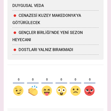
DUYGUSAL VEDA
CENAZESİ KUZEY MAKEDONYA’YA
GÖTÜRÜLECEK
GENÇLER BİRLİĞİ’NDE YENİ SEZON
HEYECANI
DOSTLARI YALNIZ BIRAKMADI
0
0
0
0
0
0