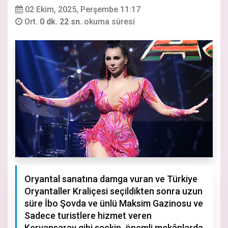
02 Ekim, 2025, Perşembe 11:17
Ort.
0 dk. 22 sn.
okuma süresi
Oryantal sanatına damga vuran ve Türkiye
Oryantaller Kraliçesi seçildikten sonra uzun
süre İbo Şovda ve ünlü Maksim Gazinosu ve
Sadece turistlere hizmet veren
Kervansaray gibi seçkin, önemli mekânlarda