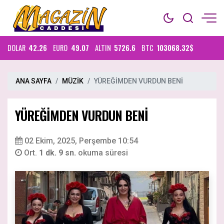
DOLAR
42.26
EURO
49.07
ALTIN
5726.6
BTC
103068.32$
ANA SAYFA
MÜZİK
YÜREĞİMDEN VURDUN BENİ
YÜREĞİMDEN VURDUN BENİ
02 Ekim, 2025, Perşembe 10:54
Ort.
1 dk. 9 sn.
okuma süresi