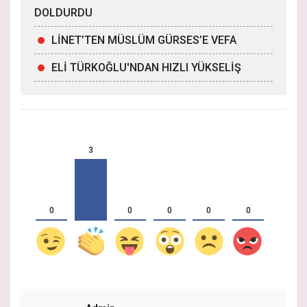
DOLDURDU
LİNET’TEN MÜSLÜM GÜRSES’E VEFA
ELİ TÜRKOĞLU'NDAN HIZLI YÜKSELİŞ
3
0
0
0
0
0