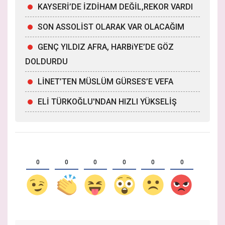
KAYSERİ’DE İZDİHAM DEĞİL,REKOR VARDI
SON ASSOLİST OLARAK VAR OLACAĞIM
GENÇ YILDIZ AFRA, HARBiYE’DE GÖZ
DOLDURDU
LİNET’TEN MÜSLÜM GÜRSES’E VEFA
ELİ TÜRKOĞLU'NDAN HIZLI YÜKSELİŞ
0
0
0
0
0
0