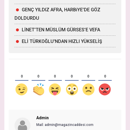
GENÇ YILDIZ AFRA, HARBiYE’DE GÖZ
DOLDURDU
LİNET’TEN MÜSLÜM GÜRSES’E VEFA
ELİ TÜRKOĞLU'NDAN HIZLI YÜKSELİŞ
0
0
0
0
0
0
Admin
Mail: admin@magazincaddesi.com