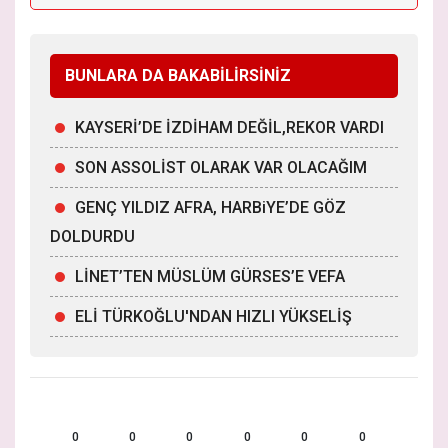
BUNLARA DA BAKABİLİRSİNİZ
KAYSERİ’DE İZDİHAM DEĞİL,REKOR VARDI
SON ASSOLİST OLARAK VAR OLACAĞIM
GENÇ YILDIZ AFRA, HARBiYE’DE GÖZ
DOLDURDU
LİNET’TEN MÜSLÜM GÜRSES’E VEFA
ELİ TÜRKOĞLU'NDAN HIZLI YÜKSELİŞ
0
0
0
0
0
0