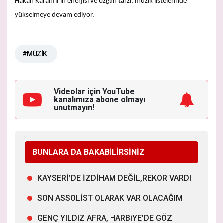
Hakan Karanfil’in enerjisi ve özgün tarzı, müzik listelerinde
yükselmeye devam ediyor.
#MÜZİK
Videolar için YouTube
kanalımıza
abone olmayı
unutmayın!
BUNLARA DA BAKABİLİRSİNİZ
KAYSERİ’DE İZDİHAM DEĞİL,REKOR VARDI
SON ASSOLİST OLARAK VAR OLACAĞIM
GENÇ YILDIZ AFRA, HARBiYE’DE GÖZ