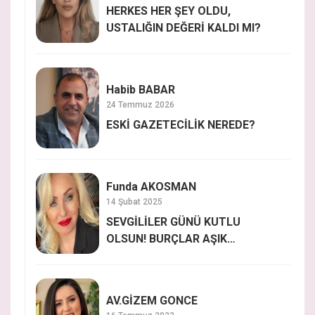
HERKES HER ŞEY OLDU,
USTALIĞIN DEĞERİ KALDI MI?
Habib BABAR
24 Temmuz 2026
ESKİ GAZETECİLİK NEREDE?
Funda AKOSMAN
14 Şubat 2025
SEVGİLİLER GÜNÜ KUTLU
OLSUN! BURÇLAR AŞIK
OLDUĞUNDA NASIL
DAVRANIYOR?
AV.GİZEM GONCE