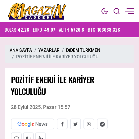
DOLAR
42.26
EURO
49.07
ALTIN
5726.6
BTC
103068.32$
ANA SAYFA
YAZARLAR
DİDEM TÜRKMEN
POZİTİF ENERJİ İLE KARİYER YOLCULUĞU
POZİTİF ENERJİ İLE KARİYER
YOLCULUĞU
28 Eylül 2025, Pazar 15:57
A+
A-